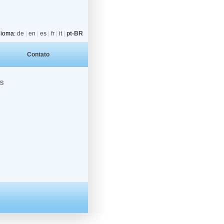
dioma:
de
|
en
|
es
|
fr
|
it
|
pt-BR
Contato
os