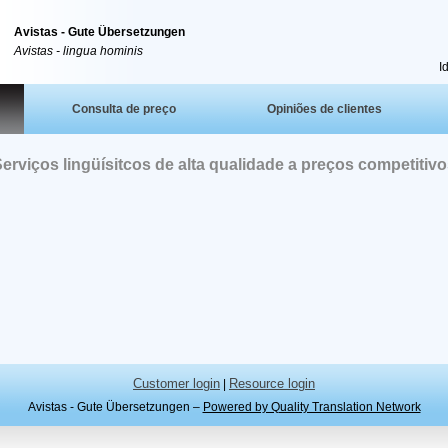
Avistas - Gute Übersetzungen
Avistas - lingua hominis
I
Consulta de preço
Opiniões de clientes
erviços lingüísitcos de alta qualidade a preços competitiv
Customer login
Resource login
|
Avistas - Gute Übersetzungen –
Powered by Quality Translation Network